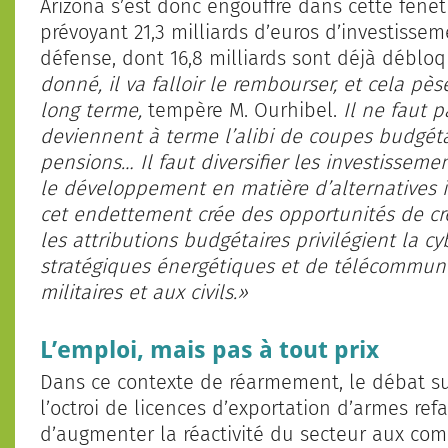
Arizona s’est donc engouffré dans cette fenêt
prévoyant 21,3 milliards d’euros d’investiss
défense, dont 16,8 milliards sont déjà déblo
donné, il va falloir le rembourser, et cela pè
long terme,
tempère M. Ourhibel.
Il ne faut 
deviennent à terme l’alibi de coupes budgétai
pensions… Il faut diversifier les investisseme
le développement en matière d’alternatives i
cet endettement crée des opportunités de cr
les attributions budgétaires privilégient la cy
stratégiques énergétiques et de télécommunica
militaires et aux civils.»
L’emploi, mais pas à tout prix
Dans ce contexte de réarmement, le débat sur
l’octroi de licences d’exportation d’armes ref
d’augmenter la réactivité du secteur aux co