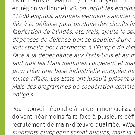
1,8 milliards en Wallonie) et employant dire
en région wallonne).
«Si on inclut les emplois
13.000 emplois, auxquels viennent s’ajouter 
liés à la défense pour produire des circuits i
fabrication de blindés, etc. Mais, ajoute le se
dépenses de défense doit se doubler d’une v
industrielle pour permettre à l’Europe de réc
Face à la dépendance aux États-Unis et au m
faut que les États membres coopèrent et maît
pour créer une base industrielle européenn
mince affaire. Les États ont jusqu’à présent p
Mais des programmes de coopération commen
oblige.»
Pour pouvoir répondre à la demande croissan
doivent néanmoins faire face à plusieurs défi
recrutement de main-d’œuvre qualifiée.
«Nou
montants européens seront alloués, mais la 