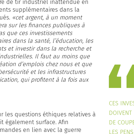
re de tir industriel inattendue en
ements supplémentaires dans la
qués.
«cet argent, à un moment
sera sur les finances publiques à
pas que ces investissements
res dans la santé, l’éducation, les
nts et investir dans la recherche et
ndustrielles. Il faut au moins que
éation d’emplois chez nous et que
bersécurité et les infrastructures
tion, qui profitent à la fois aux
CES INVE
DOIVENT 
 les questions éthiques relatives à
ait également surface. Afin
DE COUPE
mmandes en lien avec la guerre
LES PENSI