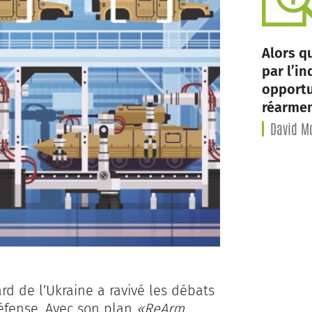
Alors q
par l’in
opportu
réarmem
David Mo
rd de l’Ukraine a ravivé les débats
éfense. Avec son plan
«ReArm