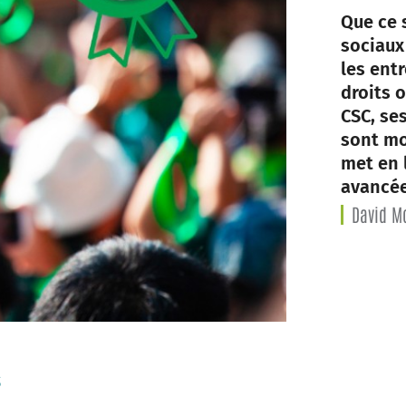
Que ce 
sociaux
les entr
droits o
CSC, se
sont mo
met en 
avancée
David Mo
s