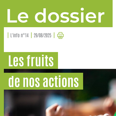
Le dossier
L'info n°14
29/08/2025
Les fruits
de nos actions