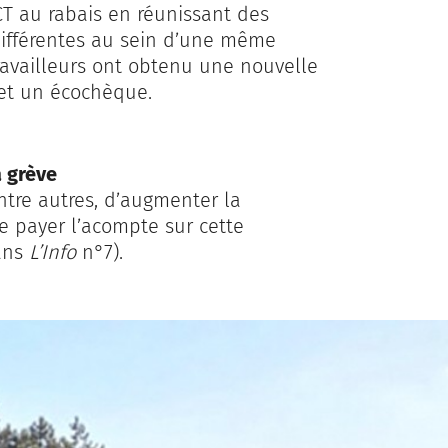
CT au rabais en réunissant des
 différentes au sein d’une même
travailleurs ont obtenu une nouvelle
 et un écochèque.
a grève
ntre autres, d’augmenter la
e payer l’acompte sur cette
dans
L’Info
n°7).